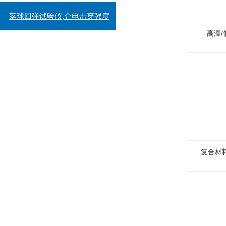
介电常数介质损耗测定...
落球回弹试验仪,介电击穿强度
高温
测定仪:点击更多产品>>
滑动摩擦磨损试验机
复合材