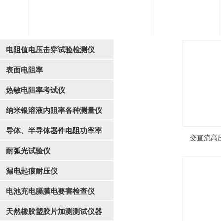
电阻值电压击穿试验检测仪
表面电阻率
热敏电阻率考试仪
全自动电阻率检测仪
纳米银溶液内阻率各种测量仪
导体、半导体器件电阻功率率
交直流高压
耐弧光试验仪
漏电起痕耐压仪
电池充电膈膜电要害检查仪
天然橡胶塑胶片加测测试仪器