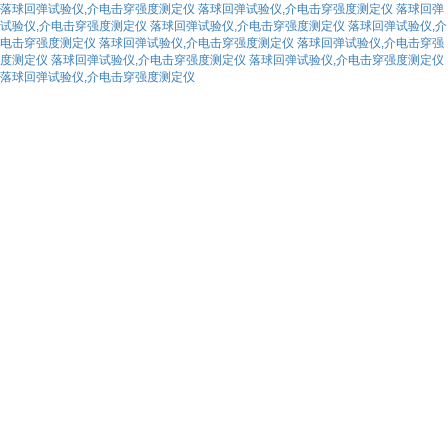
落球回弹试验仪,介电击穿强度测定仪
落球回弹试验仪,介电击穿强度测定仪
落球回弹
试验仪,介电击穿强度测定仪
落球回弹试验仪,介电击穿强度测定仪
落球回弹试验仪,介
电击穿强度测定仪
落球回弹试验仪,介电击穿强度测定仪
落球回弹试验仪,介电击穿强
度测定仪
落球回弹试验仪,介电击穿强度测定仪
落球回弹试验仪,介电击穿强度测定仪
落球回弹试验仪,介电击穿强度测定仪