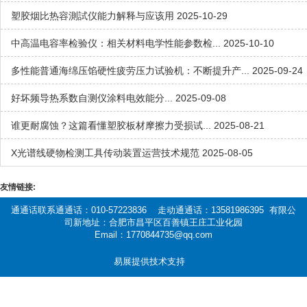
塑胶烟比热容測試仪能力解释与应该用 2025-10-29
中高温电容率检验仪：相关材料电学性能参数检... 2025-10-10
多性能普通海绵压馅硬性疲劳压力试验机：不断提升产... 2025-09-24
好坏频导热系数自测仪涂料电效能分... 2025-09-08
谁更耐腐蚀？这篇看懂塑胶板材摩擦力受损试... 2025-08-21
X光谱线硬物检测工具传动装置运营技术规范 2025-08-05
友情链接:
通通话联系通通话：010-57223836 走动通通话：13581986395 有限公
司新地址：合肥市昌平区百善镇王庄工业化园
Email：1770844735@qq.com
易展提供技术支持